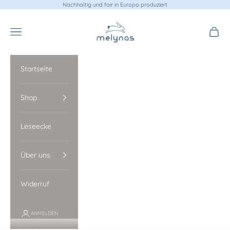
Zum Inhalt springen
Nachhaltig und fair in Europa produziert
melynas Leinenbettwäsche
Menü
Waren
Startseite
Shop
Leseecke
Über uns
Widerruf
ANMELDEN