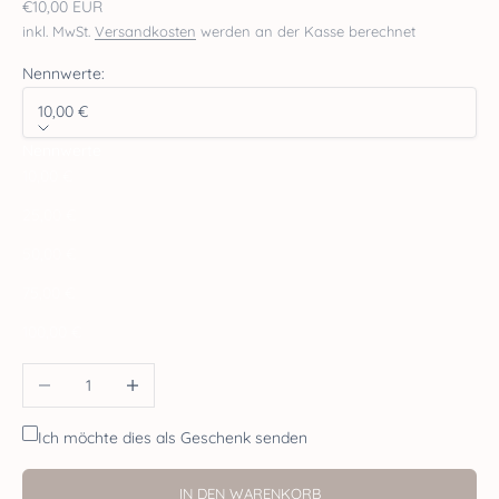
Angebot
€10,00 EUR
inkl. MwSt.
Versandkosten
werden an der Kasse berechnet
Nennwerte:
10,00 €
Nennwerte
10,00 €
25,00 €
50,00 €
75,00 €
100,00 €
Anzahl verringern
Anzahl erhöhen
Ich möchte dies als Geschenk senden
IN DEN WARENKORB